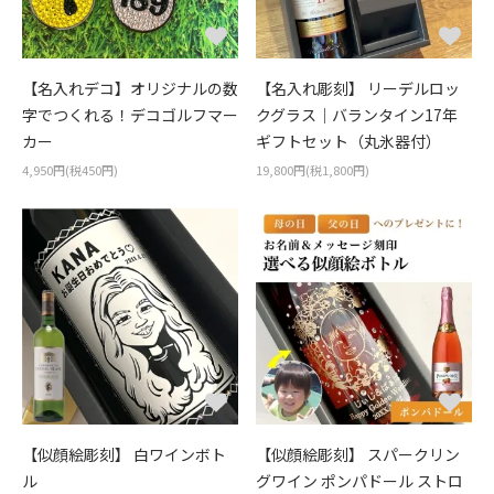
【名入れデコ】オリジナルの数
【名入れ彫刻】 リーデルロッ
字でつくれる！デコゴルフマー
クグラス｜バランタイン17年
カー
ギフトセット（丸氷器付）
4,950円(税450円)
19,800円(税1,800円)
【似顔絵彫刻】 白ワインボト
【似顔絵彫刻】 スパークリン
ル
グワイン ポンパドール ストロ