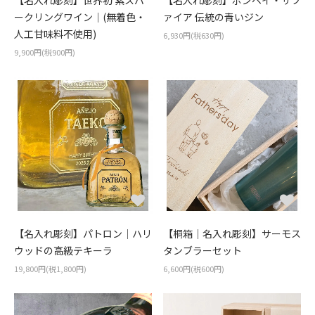
【名入れ彫刻】世界初 紫スパ
【名入れ彫刻】ボンベイ・サフ
ークリングワイン｜(無着色・
ァイア 伝統の青いジン
人工甘味料不使用)
6,930円(税630円)
9,900円(税900円)
【名入れ彫刻】パトロン｜ハリ
【桐箱｜名入れ彫刻】サーモス
ウッドの高級テキーラ
タンブラーセット
19,800円(税1,800円)
6,600円(税600円)