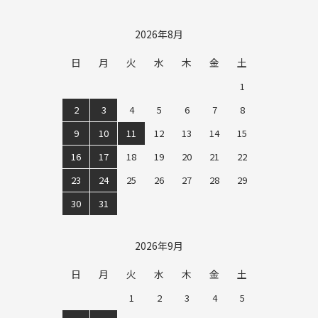
2024/11/10
ギフトモール姉妹サイト 「ベストプレゼント」
にて、編集部の「おすすめ商品」として取り上げられていま
2026年8月
す！是非チェックしてみてください♪
日
月
火
水
木
金
土
2024/11/10
日本最大級のプレゼント専門サイト ギフトモー
1
ルにて、「きらめく 名入れクリスタルグラス」の開発裏話な
2
3
4
5
6
7
8
どが掲載されました！
9
10
11
12
13
14
15
16
17
18
19
20
21
22
2024/10/23
朝日放送テレビ 【本日はダイアンなり】で11月1
23
24
25
26
27
28
29
日にセリジエが放送されます！
30
31
2024/01/09
鈴木亜美さんの25周年限定「名入れ彫刻シャン
パン」が完売終了★
2026年9月
日
月
火
水
木
金
土
2023/09/28
「セリジエプラス」オフィスを移転しました！
1
2
3
4
5