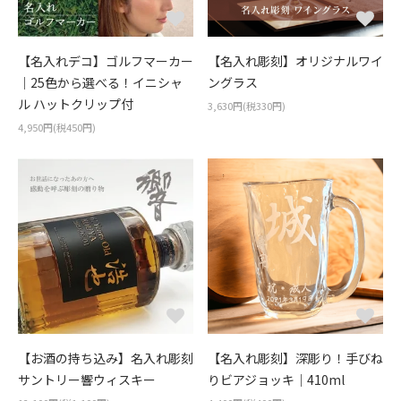
【名入れデコ】ゴルフマーカー
【名入れ彫刻】オリジナルワイ
｜25色から選べる！イニシャ
ングラス
ル ハットクリップ付
3,630円(税330円)
4,950円(税450円)
【お酒の持ち込み】名入れ彫刻
【名入れ彫刻】深彫り！手びね
サントリー響ウィスキー
りビアジョッキ｜410ml