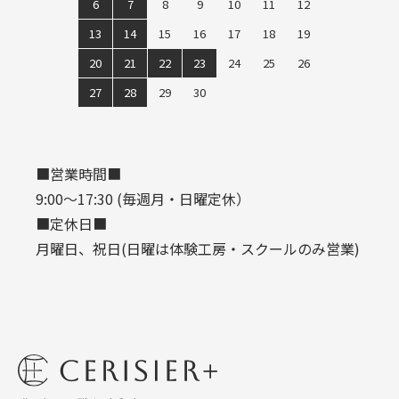
6
7
8
9
10
11
12
2023/08/09
8月11日(金)〜15日(火)はお盆休みとなります。
13
14
15
16
17
18
19
その期間中のご注文に関しては16日(水)よりご対応させて頂き
ます!
20
21
22
23
24
25
26
27
28
29
30
2023/04/25
ゴールデンウィークの休業日：4/29(土)～
5/7(日) ※4/27(木)以降のご注文は、5/9(火)以降の発送とさせ
て頂きます
■営業時間■
9:00～17:30 (毎週月・日曜定休）
2023/03/01
送別ギフト特集はじまりました！
■定休日■
月曜日、祝日(日曜は体験工房・スクールのみ営業)
2023/01/21
バレンタインギフト特集はじまりました！
2023/01/05
お正月今年も宜しくお願い致します。
2022/08/20
9月より似顔絵ボトルの受付が開始します！