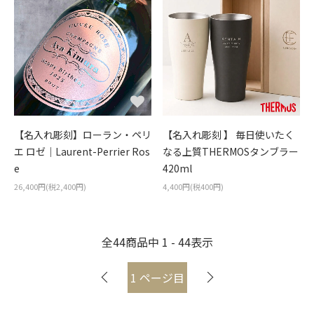
【名入れ彫刻】ローラン・ペリ
【名入れ彫刻 】 毎日使いたく
エ ロゼ｜Laurent-Perrier Ros
なる上質THERMOSタンブラー
e
420ml
26,400円(税2,400円)
4,400円(税400円)
全
44
商品中
1 - 44
表示
1
ページ目