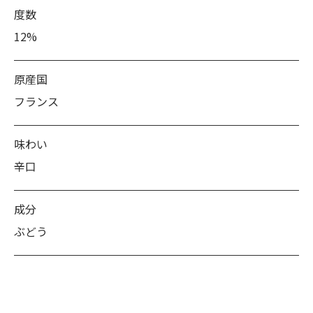
度数
12%
原産国
フランス
味わい
辛口
成分
ぶどう