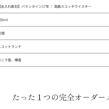
【名入れ彫刻】バランタイン17年 ｜ 高級スコッチウイスキー
00ml
0度
スコットランド
バニラ香、樽香
たった１つの
完全オーダー