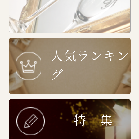
人気ランキン
グ
特 集