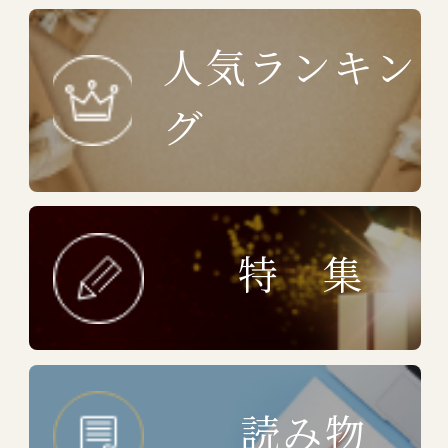
人気ランキン
グ
特 集
読み物