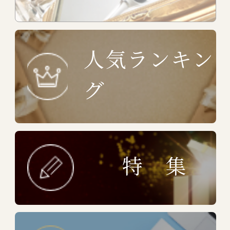
人気ランキン
グ
特 集