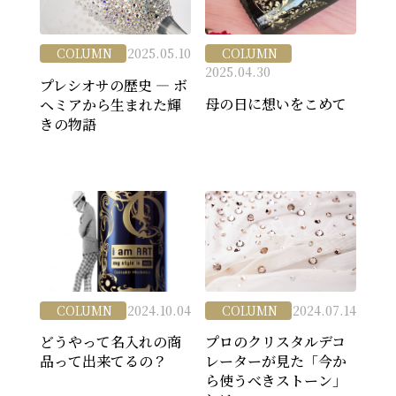
COLUMN
2025.05.10
COLUMN
2025.04.30
プレシオサの歴史 ― ボ
母の日に想いをこめて
ヘミアから生まれた輝
きの物語
COLUMN
2024.10.04
COLUMN
2024.07.14
どうやって名入れの商
プロのクリスタルデコ
品って出来てるの？
レーターが見た「今か
ら使うべきストーン」