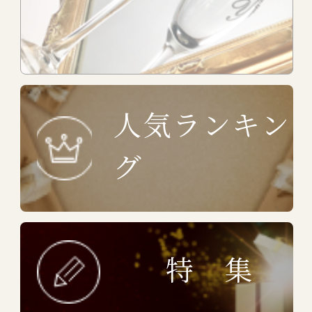
人気ランキン
グ
特 集