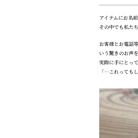
アイテムにお名
その中でも私た
お客様とお電話
いう驚きのお声
実際に手にとっ
「…これっても