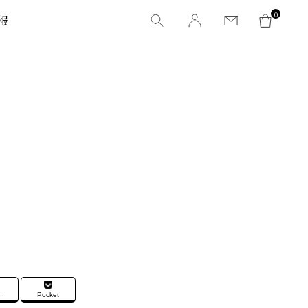
0
報
r
Pocket