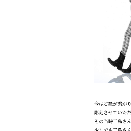
今はご縁が繋が
彫刻させていた
その当時三島さ
少しでも三島さ