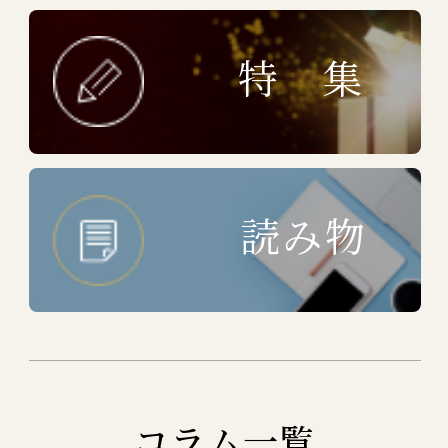
特 集
読み物
コラム一覧