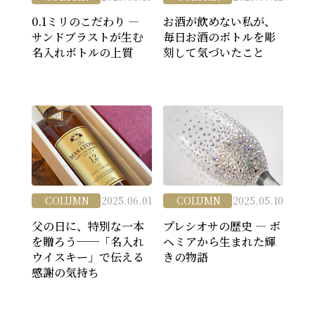
0.1ミリのこだわり ―
お酒が飲めない私が、
サンドブラストが生む
毎日お酒のボトルを彫
名入れボトルの上質
刻して気づいたこと
COLUMN
2025.06.01
COLUMN
2025.05.10
父の日に、特別な一本
プレシオサの歴史 ― ボ
を贈ろう──「名入れ
ヘミアから生まれた輝
ウイスキー」で伝える
きの物語
感謝の気持ち